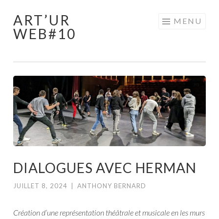
ART’UR
Aller
MENU
WEB#10
au
contenu
principal
DIALOGUES AVEC HERMAN
JUILLET 8, 2024
|
ANTHONY BERNARD
Création d’une représentation théâtrale et musicale en les murs