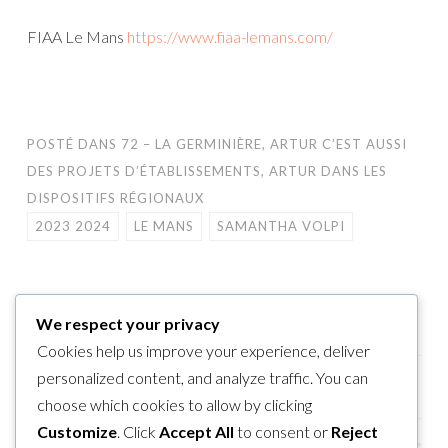
FIAA Le Mans
https://www.fiaa-lemans.com/
POSTÉ DANS
72 – LA GERMINIÈRE
,
ARTUR C’EST AUSSI
DES PROJETS D’ÉTABLISSEMENTS
,
ARTUR DANS LES
DISPOSITIFS RÉGIONAUX
2023 2024
LE MANS
SAMANTHA VOLPI
We respect your privacy
Cookies help us improve your experience, deliver
personalized content, and analyze traffic. You can
<
MOUVEMENT CANDIDE
RÉSIDENCE ARTISTIQUE
NAVIGATION
D’EDGARD PISANI
« ICI – LAABA »
>
choose which cookies to allow by clicking
DES
Customize
. Click
Accept All
to consent or
Reject