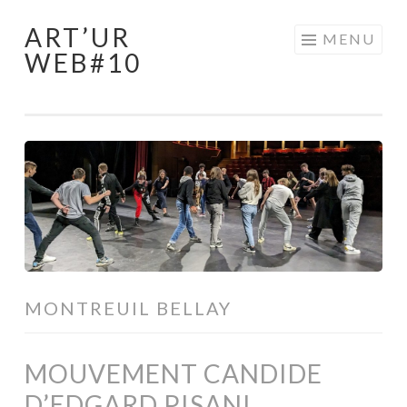
ART’UR
Aller
MENU
WEB#10
au
contenu
principal
MONTREUIL BELLAY
MOUVEMENT CANDIDE
D’EDGARD PISANI