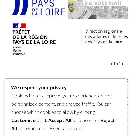
+ Infos :
Waszak Ludovic
We respect your privacy
Cookies help us improve your experience, deliver
enseignant-animateur ESC
personalized content, and analyze traffic. You can
Lycée agricole E.Pisani – Montreuil Bellay
choose which cookies to allow by clicking
ludovic.waszak@educagri.fr
Customize
. Click
Accept All
to consent or
Reject
Artiste :
https://www.unpointcinq.fr/
All
to decline non-essential cookies.
https://www.theatre-thouars.com/