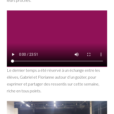
leurs proches.
Le dernier temps a été réservé à un échange entre les
élèves, Gabriel et Florianne autour d’un goûter, pour
exprimer et partager des ressentis sur cette semaine,
riche en tous points.