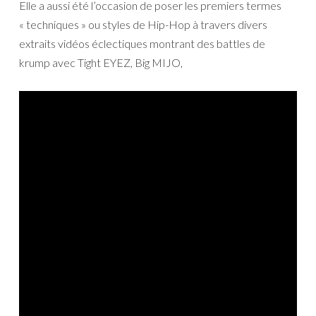
Elle a aussi été l’occasion de poser les premiers termes
« techniques » ou styles de Hip-Hop à travers divers
extraits vidéos éclectiques montrant des battles de
krump avec Tight EYEZ, Big MIJO,